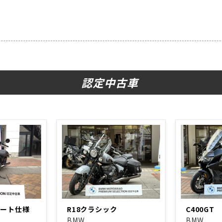
認定中古車
シート仕様
R18クラシック
C400GT
BMW
BMW