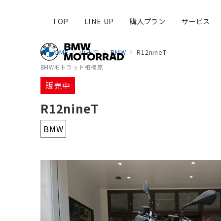
TOP
LINE UP
購入プラン
サービス
HOME
中古車
BMW
R12nineT
BMWモトラッド相模原
販売中
R12nineT
BMW