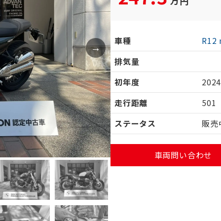
万円
車種
R12 
排気量
初年度
202
走行距離
501
ステータス
販売
車両問い合わせ