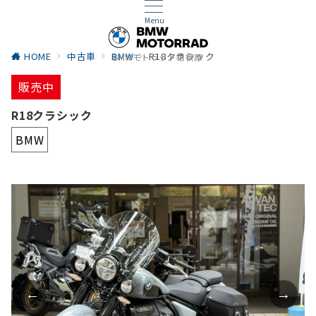
Menu
HOME
中古車
BMW
R18クラシック
BMWモトラッド相模原
販売中
R18クラシック
BMW