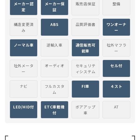
メーカー認
メーカー保
販売店保証
整備
定
証
構造変更済
ABS
品質評価書
ワンオーナ
み
ー
ノーマル車
逆輸入車
通信販売可
社外マフラ
能車
ー
社外メータ
オーディオ
セキュリテ
セル付
ー
ィシステム
ナビ
フルカスタ
FI車
４スト
ム
LED/HID付
ETC車載機
ボアアップ
AT
付
車