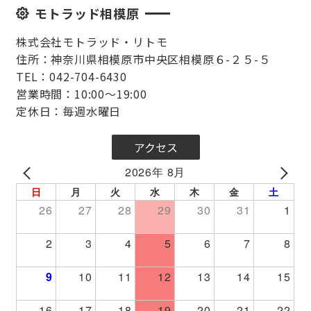
モトラッド相模原
株式会社モトラッド・リトモ
住所：神奈川県相模原市中央区相模原６-２５-５
TEL：042-704-6430
営業時間：10:00～19:00
定休日：毎週水曜日
アクセス
2026年 8月
PREV
NEXT
日
月
火
水
木
金
土
26
27
28
29
30
31
1
2
3
4
5
6
7
8
9
10
11
12
13
14
15
16
17
18
19
20
21
22