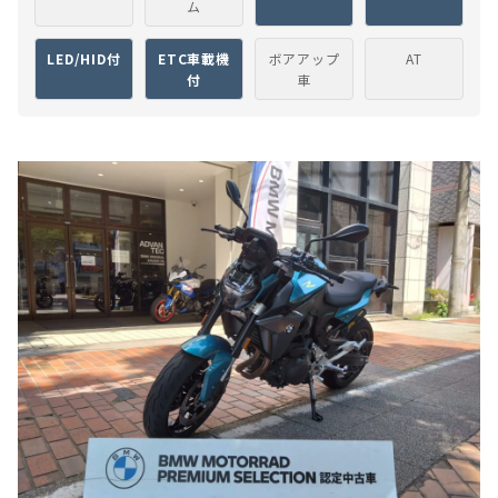
ム
LED/HID付
ETC車載機
ボアアップ
AT
付
車