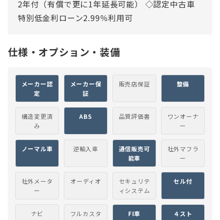
2年付（有償で更に1年延長可能） ◇認定中古車
特別低金利ローン2.99％利用可
仕様・オプション・装備
メーカー認
メーカー保
販売店保証
整備
定
証
構造変更済
ABS
品質評価書
ワンオーナ
み
ー
ノーマル車
逆輸入車
通信販売可
社外マフラ
能車
ー
社外メータ
オーディオ
セキュリテ
セル付
ー
ィシステム
ナビ
フルカスタ
FI車
４スト