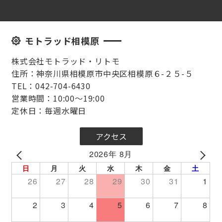
モトラッド相模原
株式会社モトラッド・リトモ
住所：神奈川県相模原市中央区相模原６-２５-５
TEL：042-704-6430
営業時間：10:00～19:00
定休日：毎週水曜日
アクセス
2026年 8月
PREV
NEXT
日
月
火
水
木
金
土
26
27
28
29
30
31
1
2
3
4
5
6
7
8