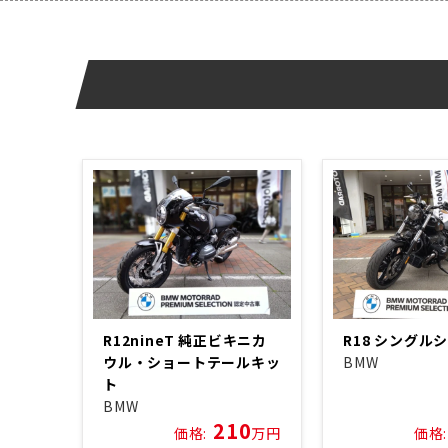
R12nineT 純正ビキニカ
R18 シングル
ウル・ショートテールキッ
BMW
ト
BMW
210
価格:
万円
価格: