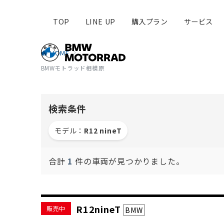
TOP
LINE UP
購入プラン
サービス
HOME
BMWモトラッド相模原
検索条件
モデル：
R12 nineT
合計
1
件の車両が見つかりました。
R12nineT
販売中
BMW