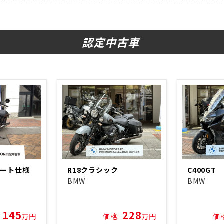
認定中古車
シート仕様
R18クラシック
C400GT
BMW
BMW
145
228
万円
価格:
万円
価