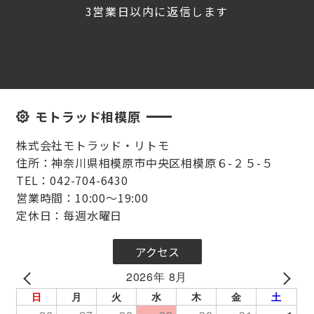
3営業日以内に返信します
モトラッド相模原
株式会社モトラッド・リトモ
住所：神奈川県相模原市中央区相模原６-２５-５
TEL：042-704-6430
営業時間：10:00～19:00
定休日：毎週水曜日
アクセス
2026年 8月
PREV
NEXT
日
月
火
水
木
金
土