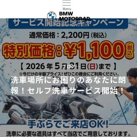
Menu
BMWモトラッド相模原
— ブログ —
洗車場所にお困りのあなたに朗
報！セルフ洗車サービス開始！