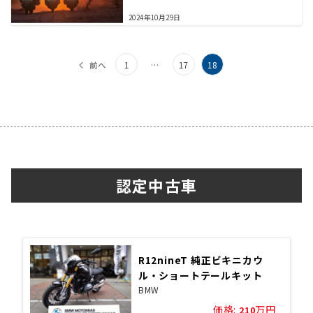
2024年10月29日
投
前へ
1
…
17
18
稿
の
ペ
ー
ジ
認定中古車
送
り
R12nineT 純正ビキニカウ
ル・ショートテールキット
BMW
価格:
万円
210