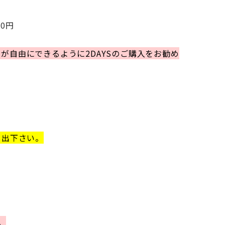
00円
自由にできるように2DAYSのご購入をお勧め
し出下さい。
。