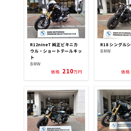
R12nineT 純正ビキニカ
R18 シングル
ウル・ショートテールキッ
BMW
ト
BMW
210
価格:
万円
価格: