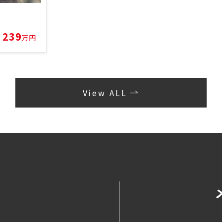
239
万円
View ALL
せ