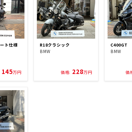
シート仕様
R18クラシック
C400GT
BMW
BMW
145
228
万円
価格:
万円
価