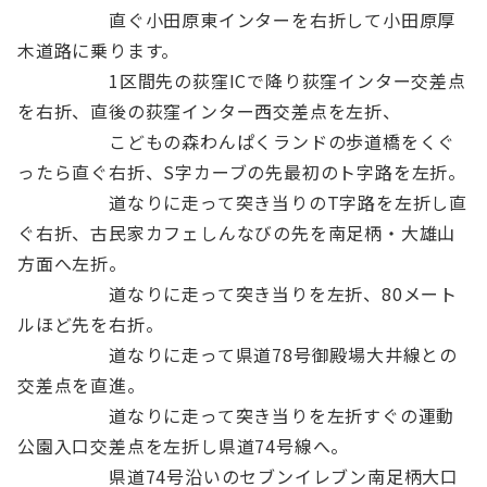
直ぐ小田原東インターを右折して小田原厚
木道路に乗ります。
1区間先の荻窪ICで降り荻窪インター交差点
を右折、直後の荻窪インター西交差点を左折、
こどもの森わんぱくランドの歩道橋をくぐ
ったら直ぐ右折、S字カーブの先最初のト字路を左折。
道なりに走って突き当りのT字路を左折し直
ぐ右折、古民家カフェしんなびの先を南足柄・大雄山
方面へ左折。
道なりに走って突き当りを左折、80メート
ルほど先を右折。
道なりに走って県道78号御殿場大井線との
交差点を直進。
道なりに走って突き当りを左折すぐの運動
公園入口交差点を左折し県道74号線へ。
県道74号沿いのセブンイレブン南足柄大口