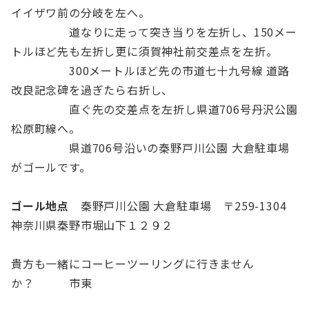
イイザワ前の分岐を左へ。
道なりに走って突き当りを左折し、150メー
トルほど先も左折し更に須賀神社前交差点を左折。
300メートルほど先の市道七十九号線 道路
改良記念碑を過ぎたら右折し、
直ぐ先の交差点を左折し県道706号丹沢公園
松原町線へ。
県道706号沿いの秦野戸川公園 大倉駐車場
がゴールです。
ゴール地点
秦野戸川公園 大倉駐車場 〒259-1304
神奈川県秦野市堀山下１２９２
貴方も一緒にコーヒーツーリングに行きません
か？ 市東