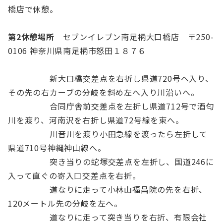
橋店で休憩。
第2休憩場所
セブンイレブン南足柄大口橋店 〒250-
0106 神奈川県南足柄市怒田１８７６
新大口橋交差点を右折し県道720号へ入り、
その先の右カーブの分岐を斜め左へ入り川沿いへ。
合同庁舎前交差点を左折し県道712号で酒匂
川を渡り、河南沢を右折し県道72号線を東へ。
川音川を渡り小田急線を渡ったら左折して
県道710号神縄神山線へ。
突き当りの蛇塚交差点を左折し、国道246に
入って直ぐの寄入口交差点を右折。
道なりに走って小林山福昌院の先を右折、
120メートル先の分岐を左へ。
道なりに走って突き当りを右折、有限会社