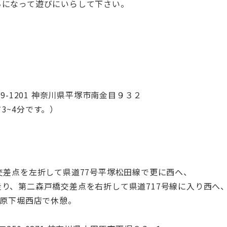
ちになって遊びにいらして下さい。
9-1201 神奈川県平塚市南金目９３２
4分です。）
を左折して県道77号平塚松田線で更に西へ、
二森戸橋交差点を右折して県道717号線に入り西へ
下堀西店で休憩。