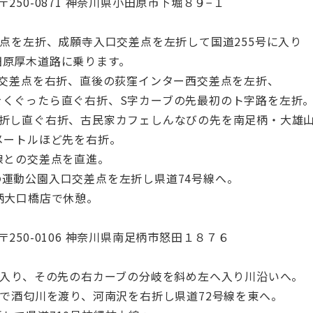
50-0871 神奈川県小田原市下堀８９−１
左折、成願寺入口交差点を左折して国道255号に入り
厚木道路に乗ります。
点を右折、直後の荻窪インター西交差点を左折、
ったら直ぐ右折、S字カーブの先最初のト字路を左折
直ぐ右折、古民家カフェしんなびの先を南足柄・大雄山
ートルほど先を右折。
との交差点を直進。
公園入口交差点を左折し県道74号線へ。
大口橋店で休憩。
50-0106 神奈川県南足柄市怒田１８７６
、その先の右カーブの分岐を斜め左へ入り川沿いへ。
匂川を渡り、河南沢を右折し県道72号線を東へ。