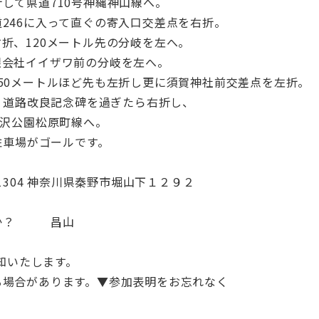
県道710号神縄神山線へ。
6に入って直ぐの寄入口交差点を右折。
120メートル先の分岐を左へ。
社イイザワ前の分岐を左へ。
ートルほど先も左折し更に須賀神社前交差点を左折。
路改良記念碑を過ぎたら右折し、
公園松原町線へ。
車場がゴールです。
1304 神奈川県秦野市堀山下１２９２
んか？ 昌山
告知いたします。
る場合があります。▼参加表明をお忘れなく