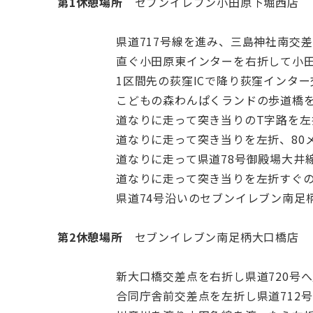
第1休憩場所
セブンイレブン小田原下堀西店 〒2
県道717号線を進み、三島神社南交差点を
直ぐ小田原東インターを右折して小田原
1区間先の荻窪ICで降り荻窪インター交差
こどもの森わんぱくランドの歩道橋をくぐ
道なりに走って突き当りのT字路を左折し
道なりに走って突き当りを左折、80メ
道なりに走って県道78号御殿場大井線
道なりに走って突き当りを左折すぐの運動
県道74号沿いのセブンイレブン南足柄
第2休憩場所
セブンイレブン南足柄大口橋店 〒2
新大口橋交差点を右折し県道720号へ入り
合同庁舎前交差点を左折し県道712号で酒