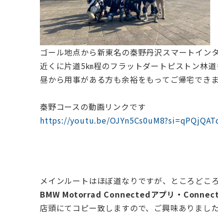
ゴール地点から新東名の秦野丹沢スマートインタ
近くに片道5㎞程のフラットダートピストン林道
昼から用事がある方も余裕をもってご帰宅でき
秦野コースの動画リンクです
https://youtu.be/OJYn5Cs0uM8?si=qPQjQA
メインルートはほぼ道なりですが、ところどこ
BMW Motorrad Connectedアプリ・
店頭にてコピー致しますので、ご興味ありましたらナビ