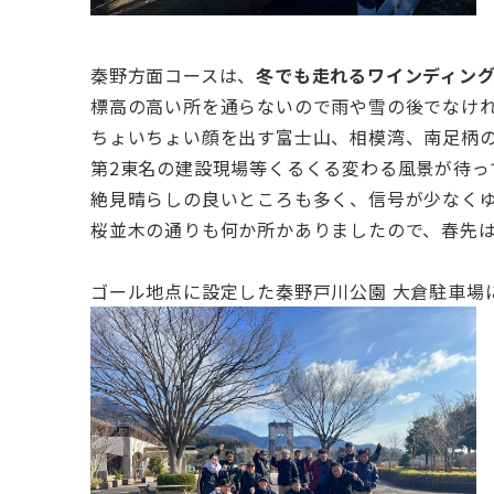
秦野方面コースは、
冬でも走れるワインディン
標高の高い所を通らないので雨や雪の後でなけ
ちょいちょい顔を出す富士山、相模湾、南足柄
第2東名の建設現場等くるくる変わる風景が待っ
絶見晴らしの良いところも多く、信号が少なく
桜並木の通りも何か所かありましたので、春先
ゴール地点に設定した秦野戸川公園 大倉駐車場