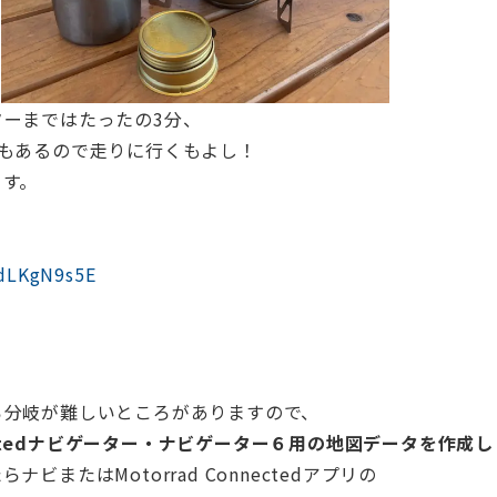
ーまではたったの3分、
もあるので走りに行くもよし！
ます。
TdLKgN9s5E
ろ分岐が難しいところがありますので、
Connectedナビゲーター・ナビゲーター６用の地図データを作成
またはMotorrad Connectedアプリの