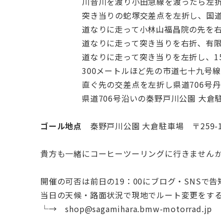
川音川を渡り小田急線を渡ったら左折して
突き当りの蛇塚交差点を左折し、国道24
道なりに走って小林山福昌院の先を右折、
道なりに走って突き当りを右折、有限会
道なりに走って突き当りを左折し、150メ
300メートルほど先の市道七十九号線 道
直ぐ先の交差点を左折し県道706号丹沢
県道706号沿いの秦野戸川公園 大倉駐
ゴール地点
秦野戸川公園 大倉駐車場 〒259-
貴方も一緒にコーヒーツーリングに行きませ
開催の可否は前日の19：00にブログ・SNSで
当日の天候・路面状況で現地でルート変更をす
└→ shop@sagamihara.bmw-motorrad.jp