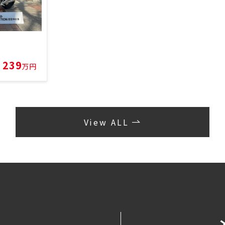
239
万円
View ALL
せ