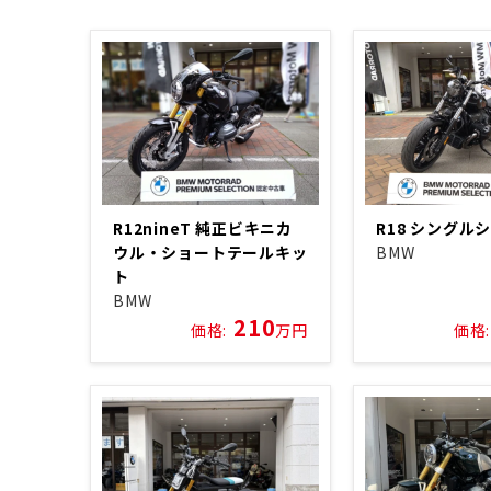
R12nineT 純正ビキニカ
R18 シングル
ウル・ショートテールキッ
BMW
ト
BMW
210
価格:
万円
価格: