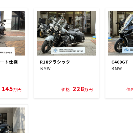
シート仕様
R18クラシック
C400GT
BMW
BMW
145
228
万円
価格:
万円
価